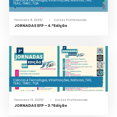
Ciência e Tecnologia
,
Informações
,
Notícias
,
TAS
,
TEAC
,
TMEC
,
TQA
Fevereiro 8, 2026
•
Cursos Profissionais
JORNADAS EFP – 4.ªEdição
Ciência e Tecnologia
,
Informações
,
Notícias
,
TAS
,
TEAC
,
TMEC
,
TQA
Fevereiro 12, 2025
•
Cursos Profissionais
JORNADAS EFP – 3.ªEdição