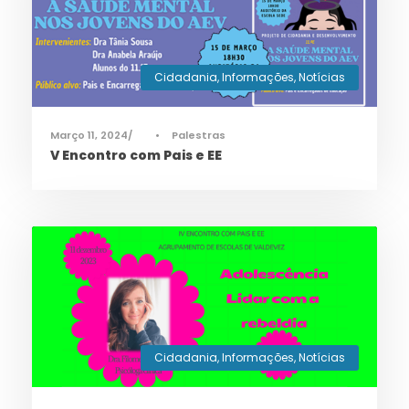
Cidadania
,
Informações
,
Notícias
Março 11, 2024
•
Palestras
V Encontro com Pais e EE
Cidadania
,
Informações
,
Notícias