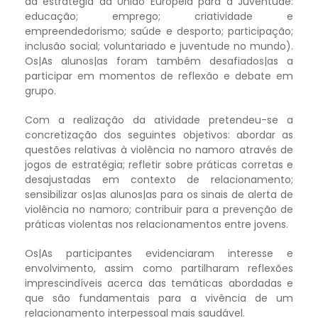
da estratégia da União Europeia para a Juventude:
educação; emprego; criatividade e
empreendedorismo; saúde e desporto; participação;
inclusão social; voluntariado e juventude no mundo).
Os|As alunos|as foram também desafiados|as a
participar em momentos de reflexão e debate em
grupo.
Com a realização da atividade pretendeu-se a
concretização dos seguintes objetivos: abordar as
questões relativas à violência no namoro através de
jogos de estratégia; refletir sobre práticas corretas e
desajustadas em contexto de relacionamento;
sensibilizar os|as alunos|as para os sinais de alerta de
violência no namoro; contribuir para a prevenção de
práticas violentas nos relacionamentos entre jovens.
Os|As participantes evidenciaram interesse e
envolvimento, assim como partilharam reflexões
imprescindíveis acerca das temáticas abordadas e
que são fundamentais para a vivência de um
relacionamento interpessoal mais saudável.