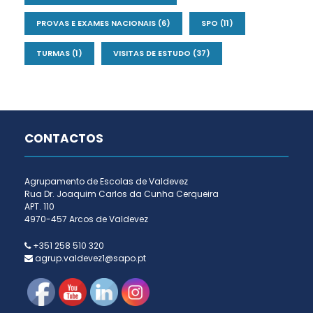
PROVAS E EXAMES NACIONAIS
(6)
SPO
(11)
TURMAS
(1)
VISITAS DE ESTUDO
(37)
CONTACTOS
Agrupamento de Escolas de Valdevez
Rua Dr. Joaquim Carlos da Cunha Cerqueira
APT. 110
4970-457 Arcos de Valdevez
+351 258 510 320
agrup.valdevez1@sapo.pt