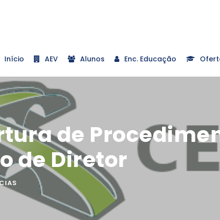
Início
AEV
Alunos
Enc. Educação
Ofert
rtura de Procedime
o de Diretor
CIAS