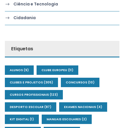
Ciência e Tecnologia
Cidadania
Etiquetas
ALUNOS
(9)
CLUBE EUROPEU
(11)
CLUBES E PROJETOS
(305)
CONCURSOS
(10)
CURSOS PROFISSIONAIS
(123)
DESPORTO ESCOLAR
(87)
EXAMES NACIONAIS
(4)
KIT DIGITAL
(1)
MANUAIS ESCOLARES
(2)