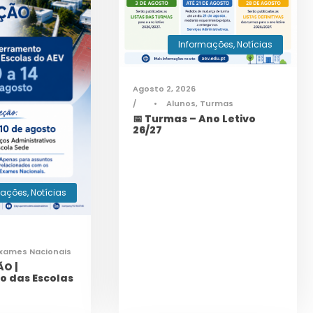
Informações
,
Notícias
Agosto 2, 2026
•
Alunos
,
Turmas
📅 Turmas – Ano Letivo
26/27
mações
,
Notícias
xames Nacionais
O |
o das Escolas