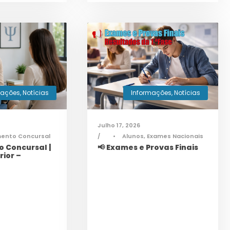
mações
,
Notícias
Informações
,
Notícias
Julho 17, 2026
mento Concursal
•
Alunos
,
Exames Nacionais
 Concursal |
📢 Exames e Provas Finais
rior –