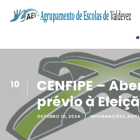
CENFIPE – Abe
10
OUT
prévio à Eleiçã
OUTUBRO 10, 2024
INFORMAÇÕES
,
NOTÍ