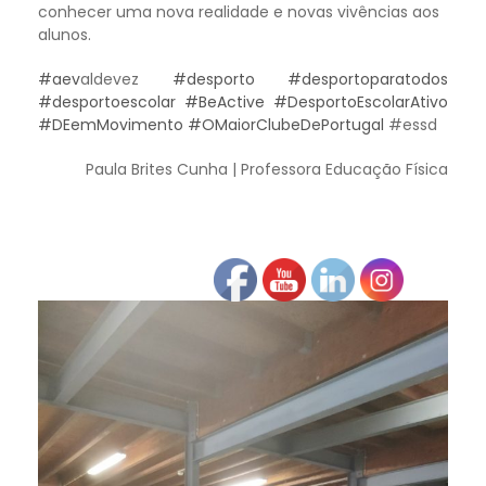
conhecer uma nova realidade e novas vivências aos
alunos.
#aev
aldevez
#desporto
#desportoparatodos
#desportoescolar
#BeActive
#DesportoEscolarAtivo
#DEemMovimento
#OMaiorClubeDePortugal
#essd
Paula Brites Cunha | Professora Educação Física