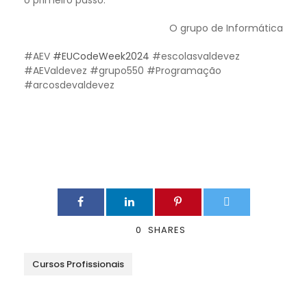
o primeiro passo.
O grupo de Informática
#AEV
#EUCodeWeek2024
#escolasvaldevez
#AEValdevez #grupo550 #Programação
#arcosdevaldevez
0
SHARES
Cursos Profissionais