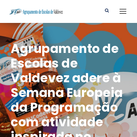
Agrupamento de
Escolas de
Valdevez adere à
Semana Europeia
da Programação
com atividade
inspirada no