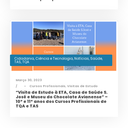
Cidadania
,
Ciência e Tecnologia
,
Notícias
,
Saúde
,
TAS
,
TQA
Março 30, 2023
•
Cursos Profissionais
,
Visitas de Estudo
“Visita de Estudo à ETA, Casa de Saúde S.
José e Museu do Chocolate Avianense” –
10º e 11º anos dos Cursos Profissionais de
TQA e TAS