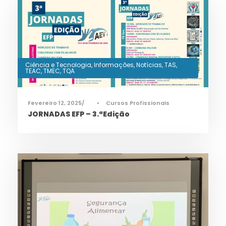
Ciência e Tecnologia
,
Informações
,
Notícias
,
TAS
,
TEAC
,
TMEC
,
TQA
Fevereiro 12, 2025
•
Cursos Profissionais
JORNADAS EFP – 3.ªEdição