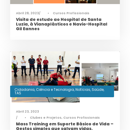
Abril 28, 2023
•
Cursos Profissionais
Visita de estudo ao Hospital de Santa
Luzia, à Vianaplásticos e Navio-Hospital
Gil Eannes
Cidadania
,
Ciência e Tecnologia
,
Notícias
,
Saúde
,
TAS
Abril 23, 2023
•
Clubes e Projetos
,
Cursos Profissionais
Mass Training em Suporte Básico de Vida –
Gestos simples que salvam vidas.