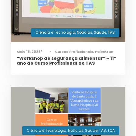
Ciência e Tecnologia
,
Notícias
,
Saúde
,
TAS
Maio 18, 2023
•
Cursos Profissionais
,
Palestras
“Workshop de segurança alimentar” – 11º
ano do Curso Profissional de TAS
Ciência e Tecnologia
,
Notícias
,
Saúde
,
TAS
,
TQA