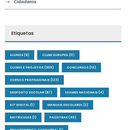
Cidadania
Etiquetas
ALUNOS
(9)
CLUBE EUROPEU
(11)
CLUBES E PROJETOS
(305)
CONCURSOS
(10)
CURSOS PROFISSIONAIS
(123)
DESPORTO ESCOLAR
(87)
EXAMES NACIONAIS
(4)
KIT DIGITAL
(1)
MANUAIS ESCOLARES
(2)
MATRÍCULAS
(1)
PALESTRAS
(40)
PROCEDIMENTO CONCURSAL
(1)