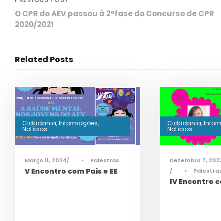
O CPR do AEV passou à 2ªfase do Concurso de CPR
2020/2021
Related Posts
Cidadania
,
Informações
,
Cidadania
,
Info
Notícias
Notícias
Março 11, 2024
•
Palestras
Dezembro 7, 202
V Encontro com Pais e EE
•
Palestra
IV Encontro c