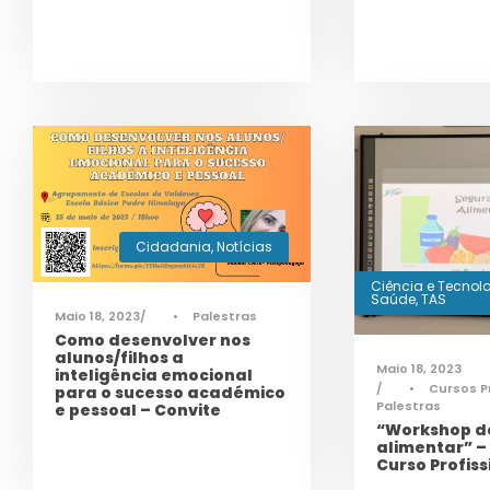
Cidadania
,
Notícias
Ciência e Tecnol
Saúde
,
TAS
Maio 18, 2023
•
Palestras
Como desenvolver nos
alunos/filhos a
Maio 18, 2023
inteligência emocional
•
Cursos P
para o sucesso académico
Palestras
e pessoal – Convite
“Workshop d
alimentar” – 
Curso Profiss