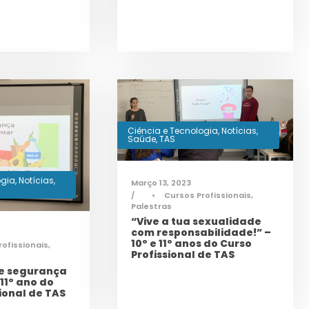
Ciência e Tecnologia
,
Notícias
,
Saúde
,
TAS
ogia
,
Notícias
,
Março 13, 2023
•
Cursos Profissionais
,
Palestras
“Vive a tua sexualidade
com responsabilidade!” –
10º e 11º anos do Curso
rofissionais
,
Profissional de TAS
e segurança
11º ano do
ional de TAS