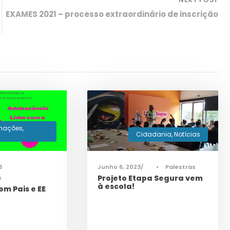
EXAMES 2021 – processo extraordinário de inscrição
rmações
,
Cidadania
,
Notícias
3
Junho 6, 2023
•
Palestras
Projeto Etapa Segura vem
s
à escola!
om Pais e EE