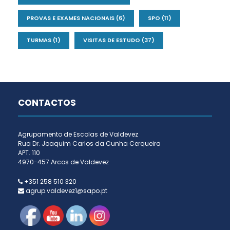
PROVAS E EXAMES NACIONAIS
(6)
SPO
(11)
TURMAS
(1)
VISITAS DE ESTUDO
(37)
CONTACTOS
Agrupamento de Escolas de Valdevez
Rua Dr. Joaquim Carlos da Cunha Cerqueira
APT. 110
4970-457 Arcos de Valdevez
+351 258 510 320
agrup.valdevez1@sapo.pt