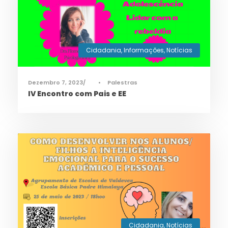
Cidadania
,
Informações
,
Notícias
Dezembro 7, 2023
•
Palestras
IV Encontro com Pais e EE
Cidadania
,
Notícias