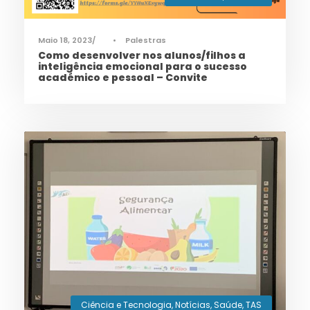
Maio 18, 2023
•
Palestras
Como desenvolver nos alunos/filhos a
inteligência emocional para o sucesso
académico e pessoal – Convite
Ciência e Tecnologia
,
Notícias
,
Saúde
,
TAS