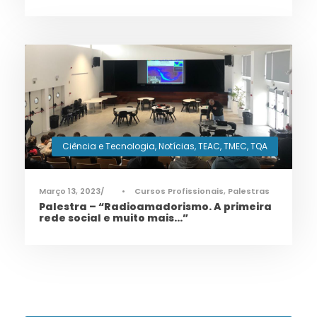
Ciência e Tecnologia
,
Notícias
,
TEAC
,
TMEC
,
TQA
Março 13, 2023
•
Cursos Profissionais
,
Palestras
Palestra – “Radioamadorismo. A primeira
rede social e muito mais…”