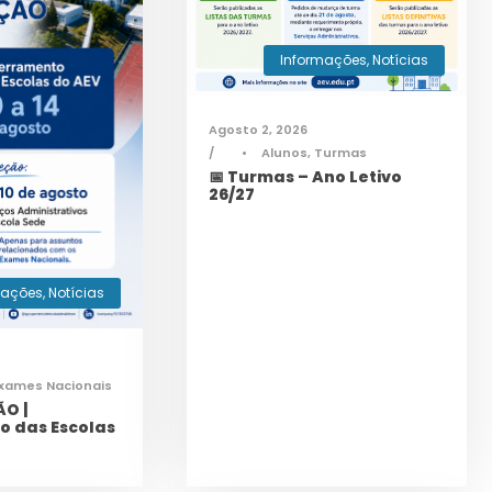
Informações
,
Notícias
Agosto 2, 2026
•
Alunos
,
Turmas
📅 Turmas – Ano Letivo
26/27
mações
,
Notícias
xames Nacionais
O |
o das Escolas