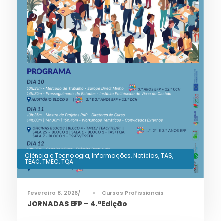
Ciência e Tecnologia
,
Informações
,
Notícias
,
TAS
,
TEAC
,
TMEC
,
TQA
Fevereiro 8, 2026
•
Cursos Profissionais
JORNADAS EFP – 4.ªEdição