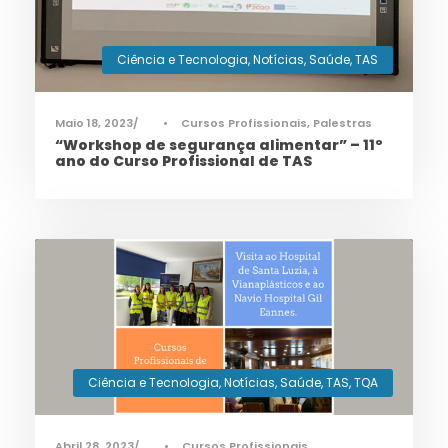
Ciência e Tecnologia
,
Notícias
,
Saúde
,
TAS
Maio 18, 2023
•
Cursos Profissionais
,
Palestras
“Workshop de segurança alimentar” – 11º
ano do Curso Profissional de TAS
Ciência e Tecnologia
,
Notícias
,
Saúde
,
TAS
,
TQA
Abril 28, 2023
•
Cursos Profissionais