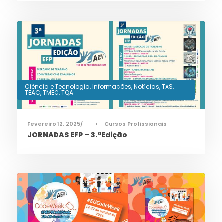
Ciência e Tecnologia
,
Informações
,
Notícias
,
TAS
,
TEAC
,
TMEC
,
TQA
Fevereiro 12, 2025
•
Cursos Profissionais
JORNADAS EFP – 3.ªEdição