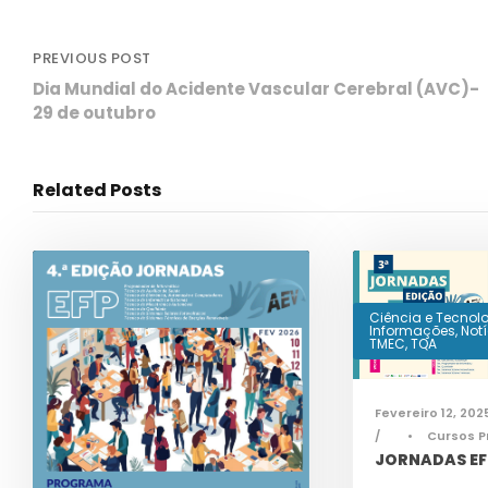
PREVIOUS POST
Dia Mundial do Acidente Vascular Cerebral (AVC)-
29 de outubro
Related Posts
Ciência e Tecnol
Informações
,
Not
TMEC
,
TQA
Fevereiro 12, 202
•
Cursos P
JORNADAS EFP