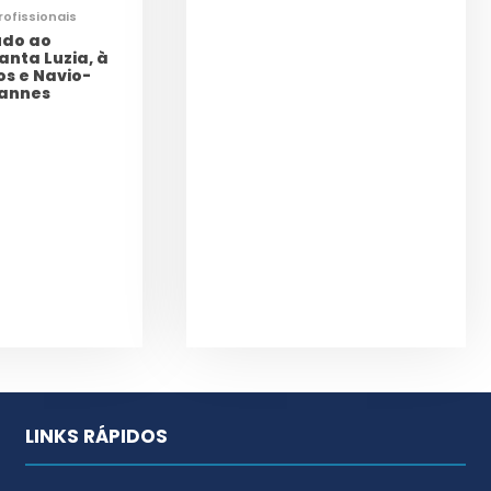
rofissionais
udo ao
anta Luzia, à
os e Navio-
Eannes
LINKS RÁPIDOS