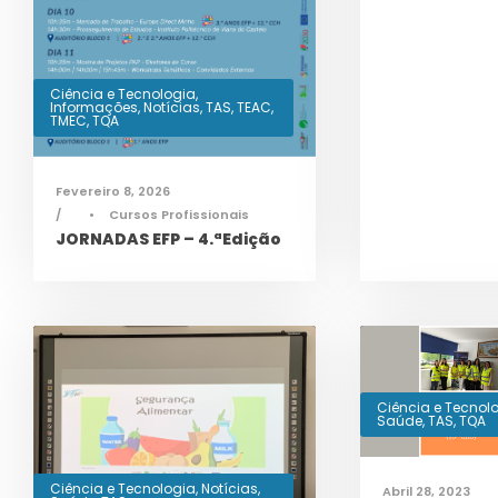
Ciência e Tecnologia
,
Informações
,
Notícias
,
TAS
,
TEAC
,
TMEC
,
TQA
Fevereiro 8, 2026
•
Cursos Profissionais
JORNADAS EFP – 4.ªEdição
Ciência e Tecnol
Saúde
,
TAS
,
TQA
Ciência e Tecnologia
,
Notícias
,
Abril 28, 2023