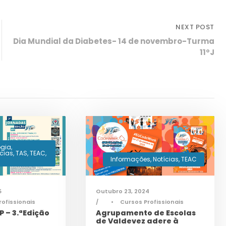
NEXT POST
Dia Mundial da Diabetes- 14 de novembro-Turma
11ºJ
ogia
,
ícias
,
TAS
,
TEAC
,
Informações
,
Notícias
,
TEAC
5
Outubro 23, 2024
rofissionais
•
Cursos Profissionais
 – 3.ªEdição
Agrupamento de Escolas
de Valdevez adere à