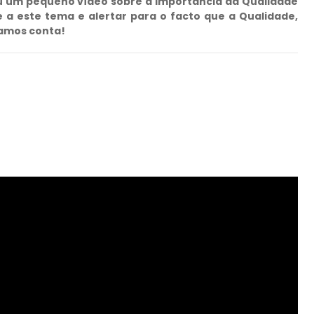
hou um pequeno vídeo sobre a importância da Qualidade
e a este tema e alertar para o facto que a Qualidade,
damos conta!