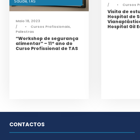
Saúde
,
TAS
•
Cursos P
Visita de est
Hospital de S
Maio 18, 2023
Vianaplástic
Hospital Gil 
•
Cursos Profissionais
,
Palestras
“Workshop de segurança
alimentar” – 11º ano do
Curso Profissional de TAS
CONTACTOS