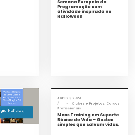
Semana Europeia da
Programação com
atividade inspirada no
Halloween
Cidadania
,
Ciência e
Tecnologia
,
Notícias
,
Saúde
,
TAS
Abril 23, 2023
•
Clubes e Projetos
,
Cursos
Profissionais
ogia
,
Notícias
,
Mass Training em Suporte
Básico de Vida – Gestos
simples que salvam vidas.