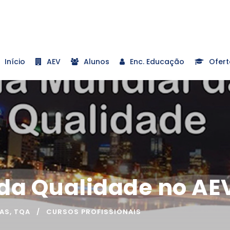
Início
AEV
Alunos
Enc. Educação
Ofert
 da Qualidade no AE
IAS
,
TQA
CURSOS PROFISSIONAIS