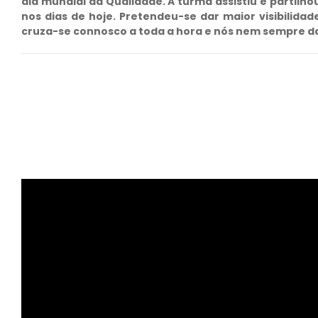
dia mundial da Qualidade. A turma assistiu e partil
nos dias de hoje. Pretendeu-se dar maior visibilidad
cruza-se connosco a toda a hora e nós nem sempre 