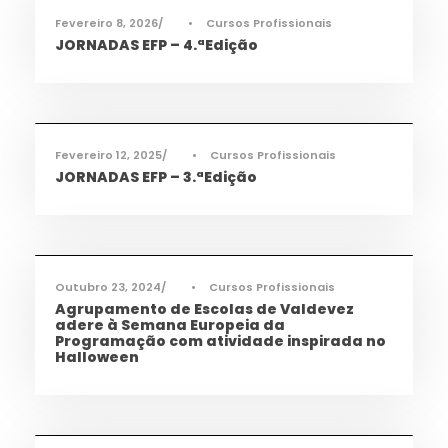
Fevereiro 8, 2026
•
Cursos Profissionais
JORNADAS EFP – 4.ªEdição
Ciência e Tecnologia
,
Informações
,
Notícias
,
TAS
,
TEAC
,
TMEC
,
TQA
Fevereiro 12, 2025
•
Cursos Profissionais
JORNADAS EFP – 3.ªEdição
Informações
,
Notícias
,
TEAC
Outubro 23, 2024
•
Cursos Profissionais
Agrupamento de Escolas de Valdevez
adere à Semana Europeia da
Programação com atividade inspirada no
Halloween
Ciência e Tecnologia
,
Notícias
,
Saúde
,
TAS