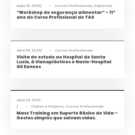
Maio 18, 2023
•
Cursos Profissionais
,
Palestras
“Workshop de segurança alimentar” – 11º
ano do Curso Profissional de TAS
Ciência e Tecnologia
,
Notícias
,
Saúde
,
TAS
,
TQA
Abril 28, 2023
•
Cursos Profissionais
Visita de estudo ao Hospital de Santa
Luzia, à Vianaplásticos e Navio-Hospital
Gil Eannes
Cidadania
,
Ciência e Tecnologia
,
Notícias
,
Saúde
,
TAS
Abril 23, 2023
•
Clubes e Projetos
,
Cursos Profissionais
Mass Training em Suporte Básico de Vida –
Gestos simples que salvam vidas.