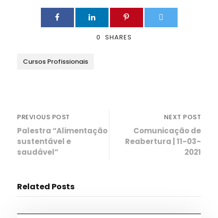
0
SHARES
Cursos Profissionais
PREVIOUS POST
NEXT POST
Palestra “Alimentação
Comunicação de
sustentável e
Reabertura | 11-03-
saudável”
2021
Related Posts
Ciência e Tecnologia
,
Informações
,
Notícias
,
TAS
,
TEAC
,
TMEC
,
TQA