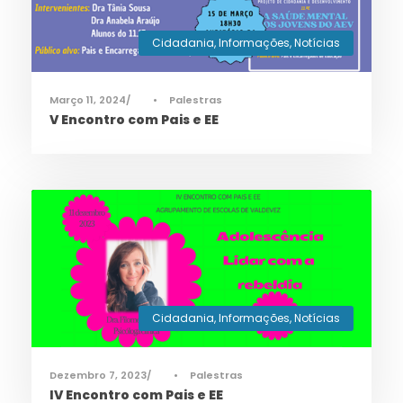
Cidadania
,
Informações
,
Notícias
Março 11, 2024
•
Palestras
V Encontro com Pais e EE
Cidadania
,
Informações
,
Notícias
Dezembro 7, 2023
•
Palestras
IV Encontro com Pais e EE