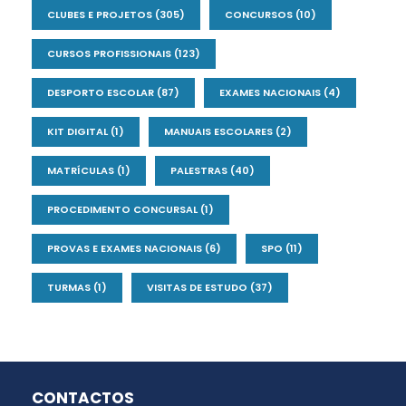
CLUBES E PROJETOS
(305)
CONCURSOS
(10)
CURSOS PROFISSIONAIS
(123)
DESPORTO ESCOLAR
(87)
EXAMES NACIONAIS
(4)
KIT DIGITAL
(1)
MANUAIS ESCOLARES
(2)
MATRÍCULAS
(1)
PALESTRAS
(40)
PROCEDIMENTO CONCURSAL
(1)
PROVAS E EXAMES NACIONAIS
(6)
SPO
(11)
TURMAS
(1)
VISITAS DE ESTUDO
(37)
CONTACTOS