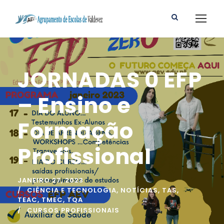
JORNADAS 0 EFP
– Ensino e
Formação
Profissional
JANEIRO 27, 2023
CIÊNCIA E TECNOLOGIA
,
NOTÍCIAS
,
TAS
,
TEAC
,
TMEC
,
TQA
CURSOS PROFISSIONAIS