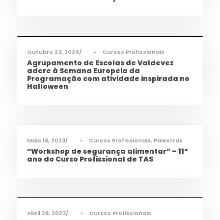
Informações
,
Notícias
,
TEAC
Outubro 23, 2024
•
Cursos Profissionais
Agrupamento de Escolas de Valdevez
adere à Semana Europeia da
Programação com atividade inspirada no
Halloween
Ciência e Tecnologia
,
Notícias
,
Saúde
,
TAS
Maio 18, 2023
•
Cursos Profissionais
,
Palestras
“Workshop de segurança alimentar” – 11º
ano do Curso Profissional de TAS
Ciência e Tecnologia
,
Notícias
,
Saúde
,
TAS
,
TQA
Abril 28, 2023
•
Cursos Profissionais