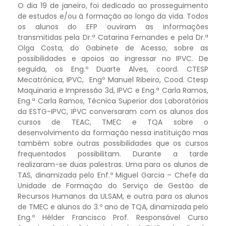
O dia 19 de janeiro, foi dedicado ao prosseguimento
de estudos e/ou à formação ao longo da vida. Todos
os alunos do EFP ouviram as informações
transmitidas pela Dr.ª Catarina Fernandes e pela Dr.ª
Olga Costa, do Gabinete de Acesso, sobre as
possibilidades e apoios ao ingressar no IPVC. De
seguida, os Eng.º Duarte Alves, coord. CTESP
Mecatrónica, IPVC, Engº Manuel Ribeiro, Cood. Ctesp
Maquinaria e Impressão 3d, IPVC e Eng.ª Carla Ramos,
Eng.ª Carla Ramos, Técnica Superior dos Laboratórios
da ESTG-IPVC, IPVC conversaram com os alunos dos
cursos de TEAC, TMEC e TQA sobre o
desenvolvimento da formação nessa instituição mas
também sobre outras possibilidades que os cursos
frequentados possibilitam. Durante a tarde
realizaram-se duas palestras. Uma para os alunos de
TAS, dinamizada pelo Enf.º Miguel Garcia – Chefe da
Unidade de Formação do Serviço de Gestão de
Recursos Humanos da ULSAM, e outra para os alunos
de TMEC e alunos do 3.º ano de TQA, dinamizada pelo
Eng.º Hélder Francisco Prof. Responsável Curso