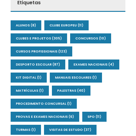
Etiquetas
ALUNOS
(8)
CLUBE EUROPEU
(11)
CLUBES E PROJETOS
(305)
CONCURSOS
(10)
CURSOS PROFISSIONAIS
(123)
DESPORTO ESCOLAR
(87)
EXAMES NACIONAIS
(4)
KIT DIGITAL
(1)
MANUAIS ESCOLARES
(1)
MATRÍCULAS
(1)
PALESTRAS
(40)
PROCEDIMENTO CONCURSAL
(1)
PROVAS E EXAMES NACIONAIS
(6)
SPO
(11)
TURMAS
(1)
VISITAS DE ESTUDO
(37)