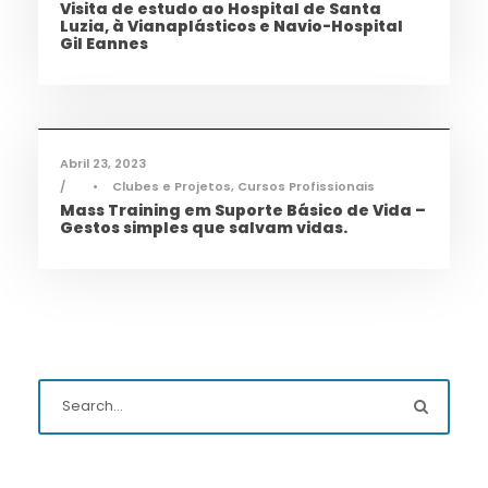
Visita de estudo ao Hospital de Santa
Luzia, à Vianaplásticos e Navio-Hospital
Gil Eannes
Cidadania
,
Ciência e Tecnologia
,
Notícias
,
Saúde
,
TAS
Abril 23, 2023
•
Clubes e Projetos
,
Cursos Profissionais
Mass Training em Suporte Básico de Vida –
Gestos simples que salvam vidas.