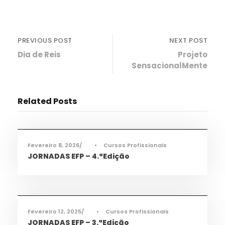
PREVIOUS POST
NEXT POST
Dia de Reis
Projeto
SensacionalMente
Related Posts
Ciência e Tecnologia
,
Informações
,
Notícias
,
TAS
,
TEAC
,
TMEC
,
TQA
Fevereiro 8, 2026
•
Cursos Profissionais
JORNADAS EFP – 4.ªEdição
Ciência e Tecnologia
,
Informações
,
Notícias
,
TAS
,
TEAC
,
TMEC
,
TQA
Fevereiro 12, 2025
•
Cursos Profissionais
JORNADAS EFP – 3.ªEdição