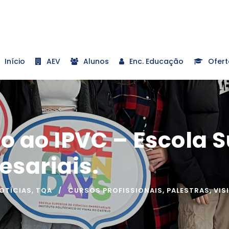
Início
AEV
Alunos
Enc. Educação
Ofert
do ao IPVC – Escola 
esariais.
OTÍCIAS
,
TQA
CURSOS PROFISSIONAIS
,
PALESTRAS
,
VIS