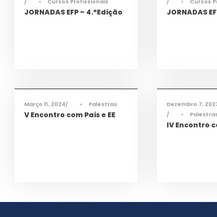
•
Cursos Profissionais
•
Cursos P
JORNADAS EFP – 4.ªEdição
JORNADAS EFP
Cidadania
,
Informações
,
Cidadania
,
Info
Notícias
Notícias
Março 11, 2024
•
Palestras
Dezembro 7, 202
V Encontro com Pais e EE
•
Palestra
IV Encontro c