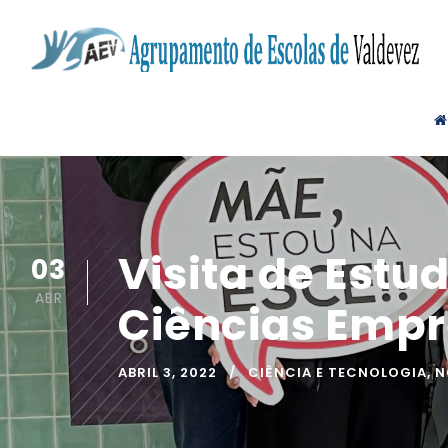
Visita de Estu
03
ABR
Ciências Empr
ABRIL 3, 2022
CIÊNCIA E TECNOLOGIA
,
N