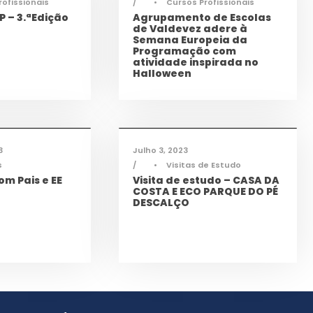
rofissionais
•
Cursos Profissionais
 – 3.ªEdição
Agrupamento de Escolas
de Valdevez adere à
Semana Europeia da
Programação com
atividade inspirada no
Halloween
rmações
,
Cidadania
,
Notícias
3
Julho 3, 2023
s
•
Visitas de Estudo
om Pais e EE
Visita de estudo – CASA DA
COSTA E ECO PARQUE DO PÉ
DESCALÇO