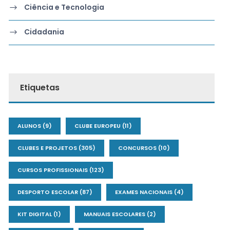
Ciência e Tecnologia
Cidadania
Etiquetas
ALUNOS
(9)
CLUBE EUROPEU
(11)
CLUBES E PROJETOS
(305)
CONCURSOS
(10)
CURSOS PROFISSIONAIS
(123)
DESPORTO ESCOLAR
(87)
EXAMES NACIONAIS
(4)
KIT DIGITAL
(1)
MANUAIS ESCOLARES
(2)