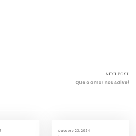
NEXT POST
Que o amor nos salve!
ogia
,
ícias
,
TAS
,
TEAC
,
Informações
,
Notícias
,
TEAC
5
Outubro 23, 2024