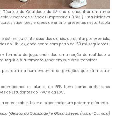
al Técnico da Qualidade do 11.º ano a encontrar um rumo
a Superior de Ciências Empresariais (ESCE). Esta iniciativa
 cursos superiores e áreas de ensino, presentes nesta Escola
e estimulou o interesse dos alunos, ao contar por exemplo,
dos no Tik Tok, onde conta com perto de 150 mil seguidores.
em formato de jogo, onde deu uma noção da realidade e
m seguir e futuramente saber em que área trabalhar.
FP, pois culmina num encontro de gerações que irá mostrar
ra acompanhar os alunos do EFP, bem como professores
ões de Estudantes do IPVC e da ESCE.
 a querer saber, fazer e experienciar um patamar diferente
.
orlido (Gestão da Qualidade) e Glória Esteves (Físico-Química)