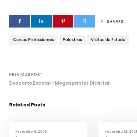
0
SHARES
Cursos Profissionais
Palestras
Visitas de Estudo
PREVIOUS POST
Desporto Escolar | Megasprinter Distrital
Related Posts
Ciência e Tecnologia
,
Ciência e Tecnol
Informações
,
Notícias
,
TAS
,
TEAC
,
Informações
,
Not
TMEC
,
TQA
TMEC
,
TQA
Fevereiro 8, 2026
Fevereiro 12, 202