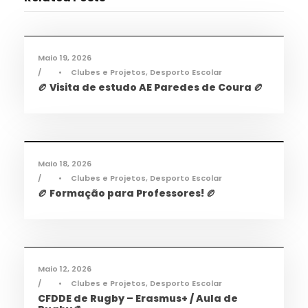
Desporto
,
Notícias
Maio 19, 2026
•
Clubes e Projetos
,
Desporto Escolar
🏉 Visita de estudo AE Paredes de Coura 🏉
Desporto
,
Notícias
Maio 18, 2026
•
Clubes e Projetos
,
Desporto Escolar
🏉 Formação para Professores! 🏉
Desporto
,
Notícias
Maio 12, 2026
•
Clubes e Projetos
,
Desporto Escolar
CFDDE de Rugby – Erasmus+ / Aula de