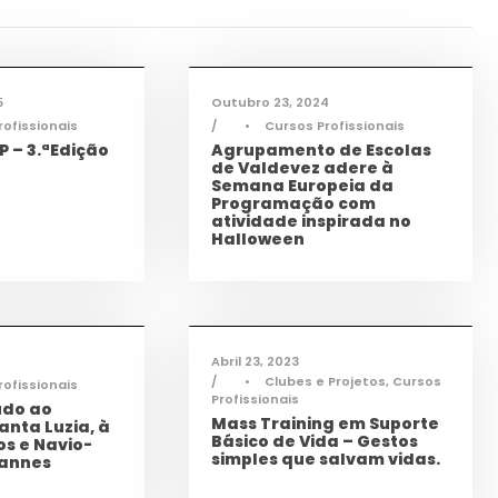
ogia
,
ícias
,
TAS
,
TEAC
,
Informações
,
Notícias
,
TEAC
5
Outubro 23, 2024
rofissionais
•
Cursos Profissionais
 – 3.ªEdição
Agrupamento de Escolas
de Valdevez adere à
Semana Europeia da
Programação com
atividade inspirada no
Halloween
ogia
,
Notícias
,
Cidadania
,
Ciência e
Tecnologia
,
Notícias
,
Saúde
,
TAS
Abril 23, 2023
•
Clubes e Projetos
,
Cursos
rofissionais
Profissionais
udo ao
Mass Training em Suporte
anta Luzia, à
Básico de Vida – Gestos
os e Navio-
simples que salvam vidas.
Eannes