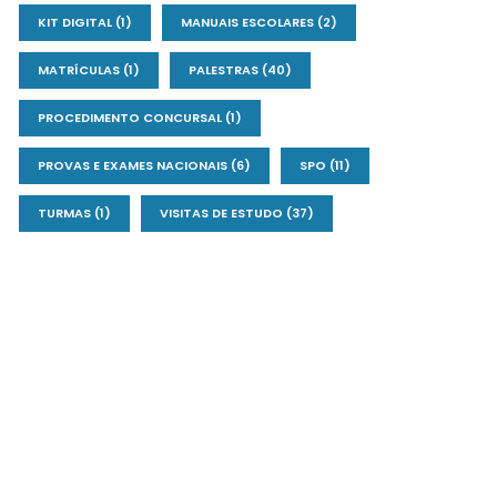
KIT DIGITAL
(1)
MANUAIS ESCOLARES
(2)
MATRÍCULAS
(1)
PALESTRAS
(40)
PROCEDIMENTO CONCURSAL
(1)
PROVAS E EXAMES NACIONAIS
(6)
SPO
(11)
TURMAS
(1)
VISITAS DE ESTUDO
(37)