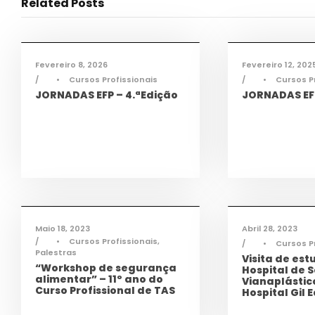
Related Posts
Ciência e Tecnologia
,
Ciência e Tecnol
Informações
,
Notícias
,
TAS
,
TEAC
,
Informações
,
Not
TMEC
,
TQA
TMEC
,
TQA
Fevereiro 8, 2026
Fevereiro 12, 202
•
Cursos Profissionais
•
Cursos P
JORNADAS EFP – 4.ªEdição
JORNADAS EFP
Ciência e Tecnologia
,
Notícias
,
Ciência e Tecnol
Saúde
,
TAS
Saúde
,
TAS
,
TQA
Maio 18, 2023
Abril 28, 2023
•
Cursos Profissionais
,
•
Cursos P
Palestras
Visita de est
“Workshop de segurança
Hospital de S
alimentar” – 11º ano do
Vianaplástic
Curso Profissional de TAS
Hospital Gil 