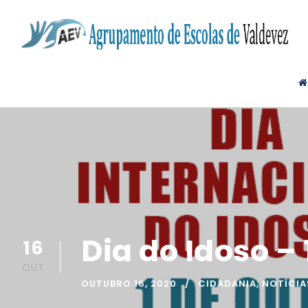
Dia do Idoso –
16
OUT
OUTUBRO 16, 2020
CIDADANIA
,
NOTÍCIA