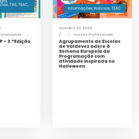
ogia
,
ícias
,
TAS
,
TEAC
,
Informações
,
Notícias
,
TEAC
5
Outubro 23, 2024
rofissionais
•
Cursos Profissionais
 – 3.ªEdição
Agrupamento de Escolas
de Valdevez adere à
Semana Europeia da
Programação com
atividade inspirada no
Halloween