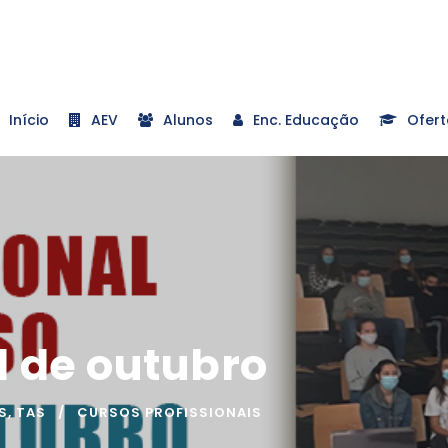
Início
AEV
Alunos
Enc. Educação
Ofert
 1 de outubro
S
,
TAS
CURSOS PROFISSIONAIS