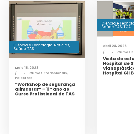
Ciência e Tecnol
Saúde
,
TAS
,
TQA
Ciência e Tecnologia
,
Notícias
,
Abril 28, 2023
Saúde
,
TAS
•
Cursos P
Visita de est
Hospital de S
Maio 18, 2023
Vianaplástic
Hospital Gil 
•
Cursos Profissionais
,
Palestras
“Workshop de segurança
alimentar” – 11º ano do
Curso Profissional de TAS