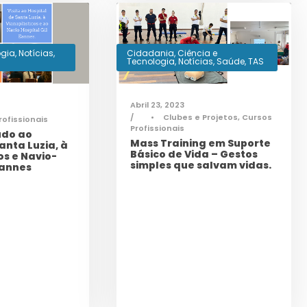
ogia
,
Notícias
,
Cidadania
,
Ciência e
Tecnologia
,
Notícias
,
Saúde
,
TAS
Abril 23, 2023
•
Clubes e Projetos
,
Cursos
rofissionais
Profissionais
udo ao
Mass Training em Suporte
anta Luzia, à
Básico de Vida – Gestos
os e Navio-
simples que salvam vidas.
Eannes