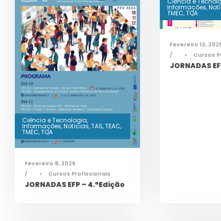
Ciência e Tecnol
Informações
,
Not
TMEC
,
TQA
Fevereiro 12, 202
•
Cursos P
JORNADAS EFP
Ciência e Tecnologia
,
Informações
,
Notícias
,
TAS
,
TEAC
,
TMEC
,
TQA
Fevereiro 8, 2026
•
Cursos Profissionais
JORNADAS EFP – 4.ªEdição