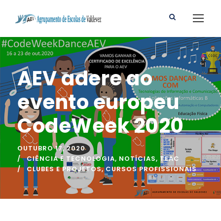
AEV adere ao
evento europeu
CodeWeek 2020
OUTUBRO 17, 2020
CIÊNCIA E TECNOLOGIA
,
NOTÍCIAS
,
TEAC
CLUBES E PROJETOS
,
CURSOS PROFISSIONAIS