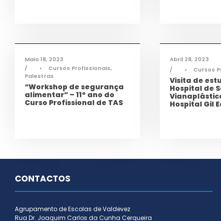
Ciência e Tecnologia
,
Notícias
,
Ciência e Tecnol
Saúde
,
TAS
Saúde
,
TAS
,
TQA
Maio 18, 2023
Abril 28, 2023
•
Cursos Profissionais
,
•
Cursos P
Palestras
Visita de est
“Workshop de segurança
Hospital de S
alimentar” – 11º ano do
Vianaplástic
Curso Profissional de TAS
Hospital Gil 
CONTACTOS
Agrupamento de Escolas de Valdevez
Rua Dr. Joaquim Carlos da Cunha Cerqueira