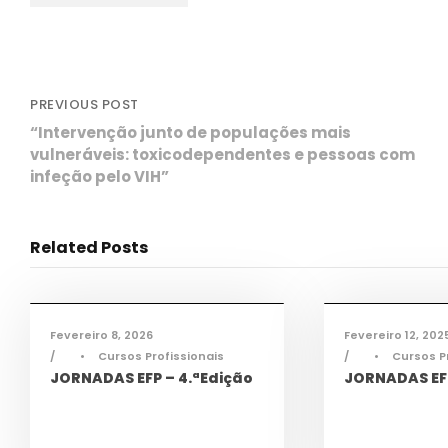
PREVIOUS POST
“Intervenção junto de populações mais
vulneráveis: toxicodependentes e pessoas com
infeção pelo VIH”
Related Posts
Ciência e Tecnologia
,
Ciência e Tecnol
Informações
,
Notícias
,
TAS
,
TEAC
,
Informações
,
Not
TMEC
,
TQA
TMEC
,
TQA
Fevereiro 8, 2026
Fevereiro 12, 202
•
Cursos Profissionais
•
Cursos P
JORNADAS EFP – 4.ªEdição
JORNADAS EFP