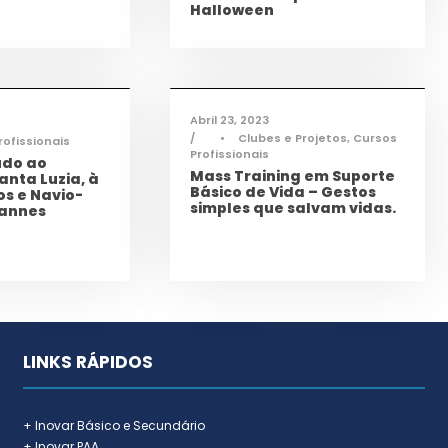
Halloween
ogia
,
Notícias
,
Cidadania
,
Ciência e
Tecnologia
,
Notícias
,
Saúde
,
TAS
Abril 23, 2023
•
Clubes e Projetos
,
Cursos
rofissionais
Profissionais
udo ao
Mass Training em Suporte
anta Luzia, à
Básico de Vida – Gestos
os e Navio-
simples que salvam vidas.
Eannes
LINKS RÁPIDOS
+ Inovar Básico e Secundário
+ Inovar PAA