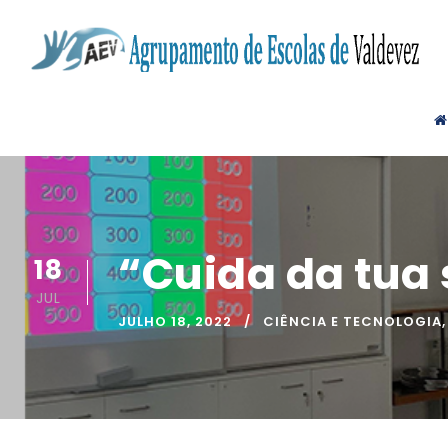
“Cuida da tua
18
JUL
JULHO 18, 2022
CIÊNCIA E TECNOLOGIA
,