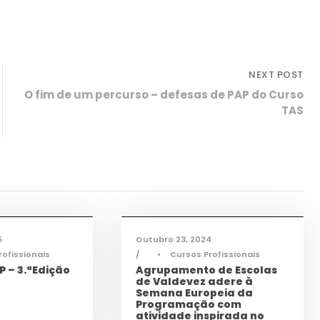
NEXT POST
O fim de um percurso – defesas de PAP do Curso
TAS
ogia
,
ícias
,
TAS
,
TEAC
,
Informações
,
Notícias
,
TEAC
5
Outubro 23, 2024
rofissionais
•
Cursos Profissionais
 – 3.ªEdição
Agrupamento de Escolas
de Valdevez adere à
Semana Europeia da
Programação com
atividade inspirada no