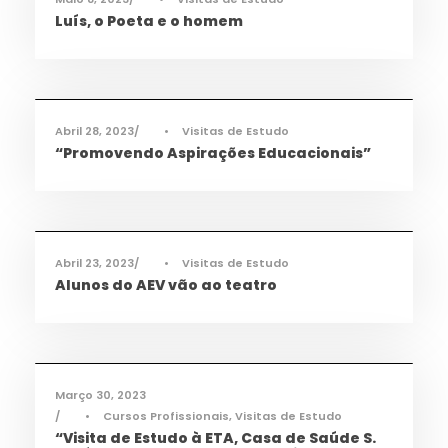
Luís, o Poeta e o homem
Cidadania
,
Notícias
Abril 28, 2023
•
Visitas de Estudo
“Promovendo Aspirações Educacionais”
Humanidades
,
Notícias
Abril 23, 2023
•
Visitas de Estudo
Alunos do AEV vão ao teatro
Cidadania
,
Ciência e Tecnologia
,
Notícias
,
Saúde
,
TAS
,
TQA
Março 30, 2023
•
Cursos Profissionais
,
Visitas de Estudo
“Visita de Estudo à ETA, Casa de Saúde S.