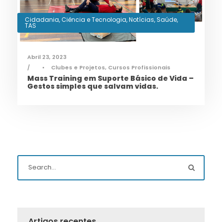
Cidadania
,
Ciência e Tecnologia
,
Notícias
,
Saúde
,
TAS
Abril 23, 2023
•
Clubes e Projetos
,
Cursos Profissionais
Mass Training em Suporte Básico de Vida –
Gestos simples que salvam vidas.
Artigos recentes