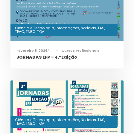
Ciência e Tecnologia
,
Informações
,
Notícias
,
TAS
,
TEAC
,
TMEC
,
TQA
Fevereiro 8, 2026
•
Cursos Profissionais
JORNADAS EFP – 4.ªEdição
Ciência e Tecnologia
,
Informações
,
Notícias
,
TAS
,
TEAC
,
TMEC
,
TQA