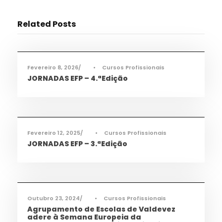
Related Posts
Ciência e Tecnologia
,
Informações
,
Notícias
,
TAS
,
TEAC
,
TMEC
,
TQA
Fevereiro 8, 2026
•
Cursos Profissionais
JORNADAS EFP – 4.ªEdição
Ciência e Tecnologia
,
Informações
,
Notícias
,
TAS
,
TEAC
,
TMEC
,
TQA
Fevereiro 12, 2025
•
Cursos Profissionais
JORNADAS EFP – 3.ªEdição
Informações
,
Notícias
,
TEAC
Outubro 23, 2024
•
Cursos Profissionais
Agrupamento de Escolas de Valdevez
adere à Semana Europeia da