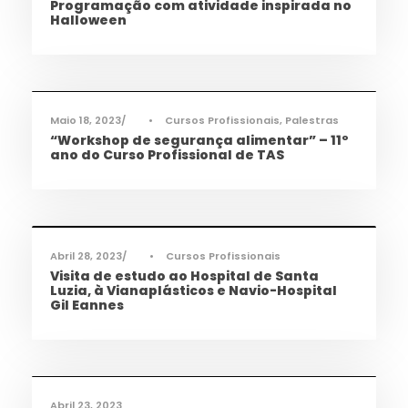
Programação com atividade inspirada no
Halloween
Ciência e Tecnologia
,
Notícias
,
Saúde
,
TAS
Maio 18, 2023
•
Cursos Profissionais
,
Palestras
“Workshop de segurança alimentar” – 11º
ano do Curso Profissional de TAS
Ciência e Tecnologia
,
Notícias
,
Saúde
,
TAS
,
TQA
Abril 28, 2023
•
Cursos Profissionais
Visita de estudo ao Hospital de Santa
Luzia, à Vianaplásticos e Navio-Hospital
Gil Eannes
Cidadania
,
Ciência e Tecnologia
,
Notícias
,
Saúde
,
TAS
Abril 23, 2023