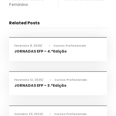
Feminino
Related Posts
Ciência e Tecnologia
,
Informações
,
Notícias
,
TAS
,
TEAC
,
TMEC
,
TQA
Fevereiro 8, 2026
•
Cursos Profissionais
JORNADAS EFP – 4.ªEdição
Ciência e Tecnologia
,
Informações
,
Notícias
,
TAS
,
TEAC
,
TMEC
,
TQA
Fevereiro 12, 2025
•
Cursos Profissionais
JORNADAS EFP – 3.ªEdição
Informações
,
Notícias
,
TEAC
Outubro 23, 2024
•
Cursos Profissionais