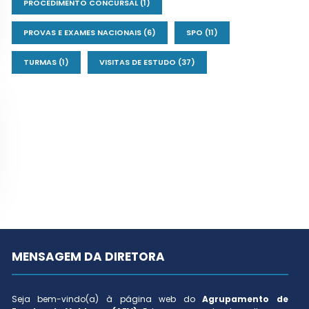
PROCEDIMENTO CONCURSAL
(1)
PROVAS E EXAMES NACIONAIS
(6)
SPO
(11)
TURMAS
(1)
VISITAS DE ESTUDO
(37)
MENSAGEM DA DIRETORA
Seja bem-vindo(a) à página web do
Agrupamento de