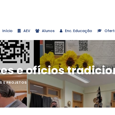
Início
AEV
Alunos
Enc. Educação
Ofert
es e ofícios tradicio
S E PROJETOS