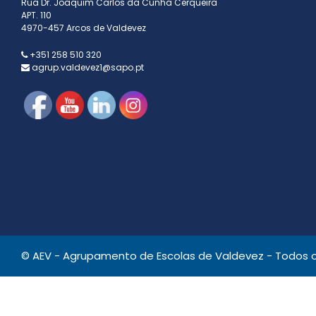
Rua Dr. Joaquim Carlos da Cunha Cerqueira
APT. 110
4970-457 Arcos de Valdevez
+351 258 510 320
agrup.valdevez1@sapo.pt
© AEV - Agrupamento de Escolas de Valdevez - Todos os