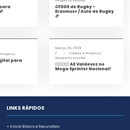
r
Desporto Escolar
 para
CFDDE de Rugby –
🏉
Erasmus+ / Aula de Rugby
🏉
mações
,
Notícias
Desporto
,
Notícias
Março 25, 2026
•
Clubes e Projetos
,
 Projetos
Desporto Escolar
ital para
🏃‍♀️🏃‍♂️🏃‍♀️ AE Valdevez no
Mega Sprinter Nacional!
LINKS RÁPIDOS
+ Inovar Básico e Secundário