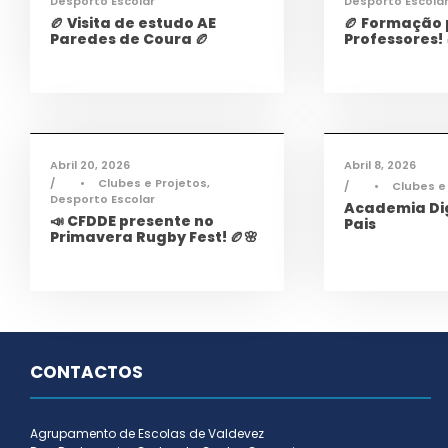
Desporto Escolar
Desporto Escola
🏉 Visita de estudo AE
🏉 Formação
Paredes de Coura 🏉
Professores! 
Desporto
,
Notícias
Infor
Abril 20, 2026
Abril 8, 2026
•
Clubes e Projetos
,
•
Clubes e
Desporto Escolar
Academia Dig
📣 CFDDE presente no
Pais
Primavera Rugby Fest! 🏉🌸
CONTACTOS
Agrupamento de Escolas de Valdevez