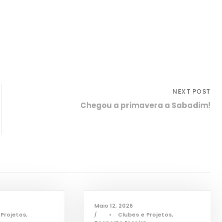
NEXT POST
Chegou a primavera a Sabadim!
sporto
,
Notícias
Desporto
,
Notícias
Maio 12, 2026
 Projetos
,
•
Clubes e Projetos
,