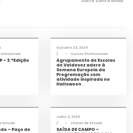
“Sorrir com o olhar”
ogia
,
ícias
,
TAS
,
TEAC
,
Informações
,
Notícias
,
TEAC
5
Outubro 23, 2024
rofissionais
•
Cursos Profissionais
 – 3.ªEdição
Agrupamento de Escolas
de Valdevez adere à
Semana Europeia da
Programação com
atividade inspirada no
Halloween
sporto
,
Notícias
Cidadania
,
Notícias
Julho 3, 2023
de Estudo
•
Visitas de Estudo
udo – Paço de
SAÍDA DE CAMPO –