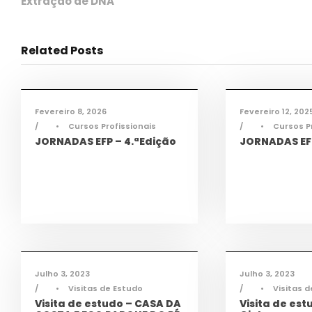
Extração de DNA
Related Posts
Ciência e Tecnologia
,
Ciência e Tecnol
Informações
,
Notícias
,
TAS
,
TEAC
,
Informações
,
Not
TMEC
,
TQA
TMEC
,
TQA
Fevereiro 8, 2026
Fevereiro 12, 202
•
Cursos Profissionais
•
Cursos P
JORNADAS EFP – 4.ªEdição
JORNADAS EFP
Cidadania
,
Notícias
Cidadania
,
De
Julho 3, 2023
Julho 3, 2023
•
Visitas de Estudo
•
Visitas 
Visita de estudo – CASA DA
Visita de est