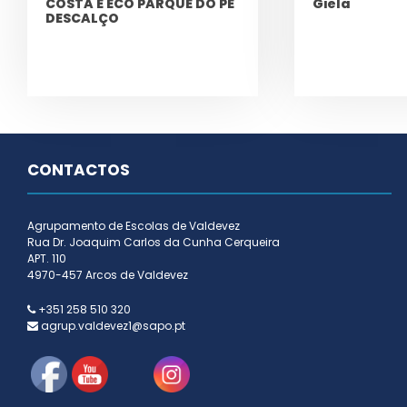
COSTA E ECO PARQUE DO PÉ
Giela
DESCALÇO
CONTACTOS
Agrupamento de Escolas de Valdevez
Rua Dr. Joaquim Carlos da Cunha Cerqueira
APT. 110
4970-457 Arcos de Valdevez
+351 258 510 320
agrup.valdevez1@sapo.pt