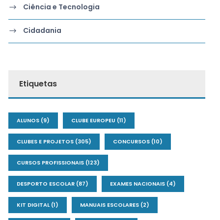
Ciência e Tecnologia
Cidadania
Etiquetas
ALUNOS
(9)
CLUBE EUROPEU
(11)
CLUBES E PROJETOS
(305)
CONCURSOS
(10)
CURSOS PROFISSIONAIS
(123)
DESPORTO ESCOLAR
(87)
EXAMES NACIONAIS
(4)
KIT DIGITAL
(1)
MANUAIS ESCOLARES
(2)