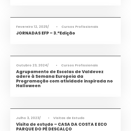
Ciência e Tecnologia
,
Informações
,
Notícias
,
TAS
,
TEAC
,
TMEC
,
TQA
Fevereiro 12, 2025
•
Cursos Profissionais
JORNADAS EFP – 3.ªEdição
Informações
,
Notícias
,
TEAC
Outubro 23, 2024
•
Cursos Profissionais
Agrupamento de Escolas de Valdevez
adere à Semana Europeia da
Programação com atividade inspirada no
Halloween
Cidadania
,
Notícias
Julho 3, 2023
•
Visitas de Estudo
Visita de estudo – CASA DA COSTA E ECO
PARQUE DO PÉ DESCALÇO