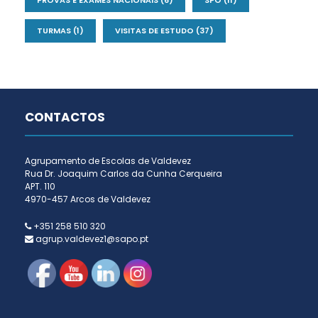
PROVAS E EXAMES NACIONAIS
(6)
SPO
(11)
TURMAS
(1)
VISITAS DE ESTUDO
(37)
CONTACTOS
Agrupamento de Escolas de Valdevez
Rua Dr. Joaquim Carlos da Cunha Cerqueira
APT. 110
4970-457 Arcos de Valdevez
+351 258 510 320
agrup.valdevez1@sapo.pt