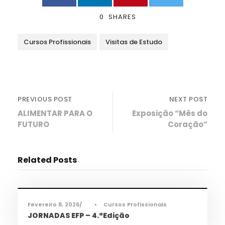
0
SHARES
Cursos Profissionais
Visitas de Estudo
PREVIOUS POST
NEXT POST
ALIMENTAR PARA O
Exposição “Mês do
FUTURO
Coração”
Related Posts
Ciência e Tecnologia
,
Informações
,
Notícias
,
TAS
,
TEAC
,
TMEC
,
TQA
Fevereiro 8, 2026
•
Cursos Profissionais
JORNADAS EFP – 4.ªEdição