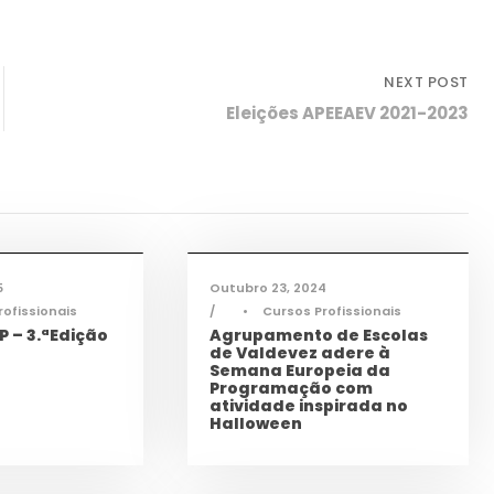
NEXT POST
Eleições APEEAEV 2021-2023
ogia
,
ícias
,
TAS
,
TEAC
,
Informações
,
Notícias
,
TEAC
5
Outubro 23, 2024
rofissionais
•
Cursos Profissionais
 – 3.ªEdição
Agrupamento de Escolas
de Valdevez adere à
Semana Europeia da
Programação com
atividade inspirada no
Halloween
rmações
,
Cidadania
,
Notícias