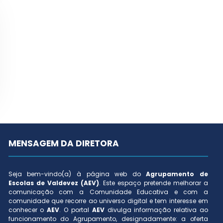
MENSAGEM DA DIRETORA
Seja bem-vindo(a) à página web do
Agrupamento de
Escolas de Valdevez (AEV)
. Este espaço pretende melhorar a
comunicação com a Comunidade Educativa e com a
comunidade que recorre ao universo digital e tem interesse em
conhecer o
AEV
. O portal
AEV
divulga informação relativa ao
funcionamento do Agrupamento, designadamente: a oferta