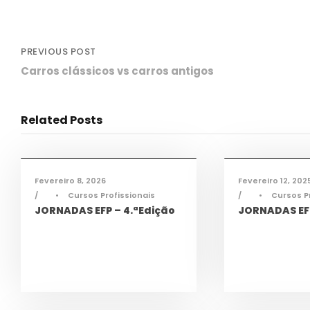
PREVIOUS POST
Carros clássicos vs carros antigos
Related Posts
Ciência e Tecnologia
,
Ciência e Tecnol
Informações
,
Notícias
,
TAS
,
TEAC
,
Informações
,
Not
TMEC
,
TQA
TMEC
,
TQA
Fevereiro 8, 2026
Fevereiro 12, 202
•
Cursos Profissionais
•
Cursos P
JORNADAS EFP – 4.ªEdição
JORNADAS EFP
Cidadania
,
Informações
,
Cidadania
,
Info
Notícias
Notícias