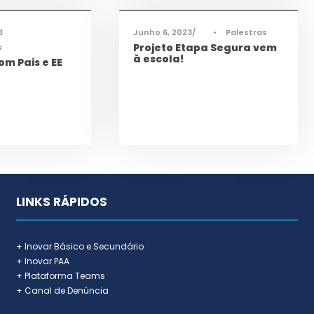
3
Junho 6, 2023
•
Palestras
Projeto Etapa Segura vem
s
à escola!
om Pais e EE
LINKS RÁPIDOS
+ Inovar Básico e Secundário
+ Inovar PAA
+ Plataforma Teams
+ Canal de Denúncia