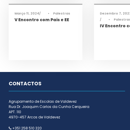
Março 11, 2024
•
Palestras
Dezembro 7, 202
V Encontro com Pais e EE
•
Palestra
IV Encontro c
CONTACTOS
Agrupamento de Escolas de Valdevez
Rua Dr. Joaquim Carlos da Cunha Cerqueira
APT. 110
4970-457 Arcos de Valdevez
+351 258 510 320