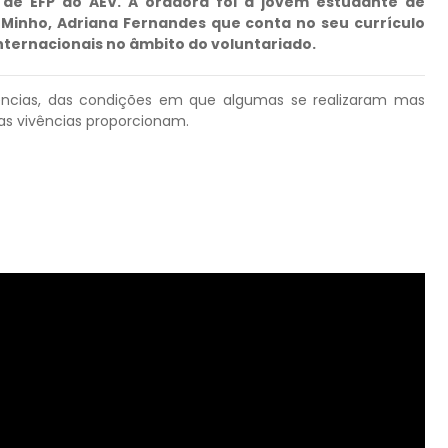
 de EFP do AEV. A oradora foi a jovem estudante de
 Minho, Adriana Fernandes que conta no seu currículo
internacionais no âmbito do voluntariado.
ências, das condições em que algumas se realizaram mas
as vivências proporcionam.