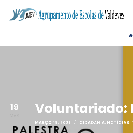
Voluntariado:
19
MAR
MARÇO 19, 2021
CIDADANIA
,
NOTÍCIAS
,