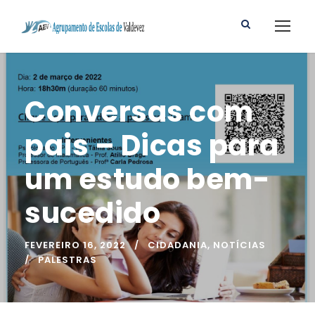
Conversas com
pais – Dicas para
um estudo bem-
sucedido
FEVEREIRO 16, 2022
CIDADANIA
,
NOTÍCIAS
PALESTRAS