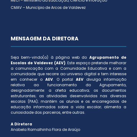
MECI – Ministério da Educação, Ciência e Inovação
CMAV – Município de Arcos de Valdevez
MENSAGEM DA DIRETORA
Seja bem-vindo(a) à página web do
Agrupamento de
Escolas de Valdevez (AEV)
. Este espaço pretende melhorar
a comunicação com a Comunidade Educativa e com a
comunidade que recorre ao universo digital e tem interesse
em conhecer o
AEV
. O portal
AEV
divulga informação
relativa ao funcionamento do Agrupamento,
designadamente: a oferta educativa; os documentos
estruturantes; as atividades desenvolvidas nas diversas
escolas (PAA); mantém os alunos e os encarregados de
educação informados sobre a vida escolar; alimenta a
curiosidade dos parceiros, entre outras.
A Diretora
Anabela Ramalhinho Flora de Araújo