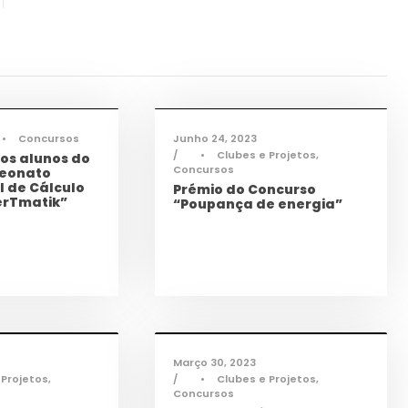
Cidadania
,
Ciência e
nologia
,
Notícias
Tecnologia
,
Notícias
•
Concursos
Junho 24, 2023
•
Clubes e Projetos
,
os alunos do
Concursos
eonato
l de Cálculo
Prémio do Concurso
erTmatik”
“Poupança de energia”
nologia
,
Notícias
Ciência e Tecnologia
,
Notícias
Março 30, 2023
 Projetos
,
•
Clubes e Projetos
,
Concursos