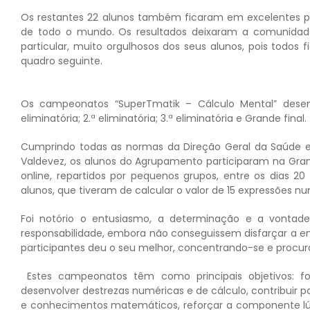
Os restantes 22 alunos também ficaram em excelentes pos
de todo o mundo. Os resultados deixaram a comunidade
particular, muito orgulhosos dos seus alunos, pois todo
quadro seguinte.
Os campeonatos “SuperTmatik – Cálculo Mental” desenr
eliminatória; 2.ª eliminatória; 3.ª eliminatória e Grande final.
Cumprindo todas as normas da Direção Geral da Saúde e
Valdevez, os alunos do Agrupamento participaram na Grand
online, repartidos por pequenos grupos, entre os dias 20
alunos, que tiveram de calcular o valor de 15 expressões n
Foi notório o entusiasmo, a determinação e a vontade
responsabilidade, embora não conseguissem disfarçar a e
participantes deu o seu melhor, concentrando-se e procur
Estes campeonatos têm como principais objetivos: f
desenvolver destrezas numéricas e de cálculo, contribuir 
e conhecimentos matemáticos, reforçar a componente l