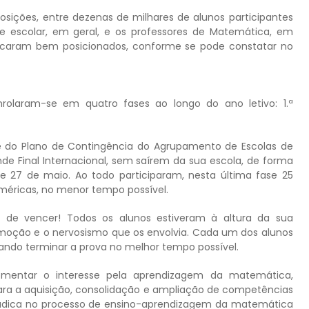
ições, entre dezenas de milhares de alunos participantes
 escolar, em geral, e os professores de Matemática, em
s ficaram bem posicionados, conforme se pode constatar no
olaram-se em quatro fases ao longo do ano letivo: 1.ª
 do Plano de Contingência do Agrupamento de Escolas de
e Final Internacional, sem saírem da sua escola, de forma
 e 27 de maio. Ao todo participaram, nesta última fase 25
uméricas, no menor tempo possível.
 de vencer! Todos os alunos estiveram à altura da sua
moção e o nervosismo que os envolvia. Cada um dos alunos
ando terminar a prova no melhor tempo possível.
omentar o interesse pela aprendizagem da matemática,
para a aquisição, consolidação e ampliação de competências
údica no processo de ensino-aprendizagem da matemática