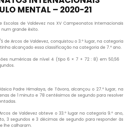
NATOS INTERNACIONAIS
ULO MENTAL – 2020-21
de Escolas de Valdevez nos XV Campeonatos Internacionais
e num grande êxito.
/S de Arcos de Valdevez, conquistou o 3.º lugar, na categoria
 tinha alcançado essa classificação na categoria de 7.º ano.
ssões numéricas de nível 4 (tipo 6 × 7 + 72 : 8) em 50,56
gundos.
Básica Padre Himalaya, de Távora, alcançou o 27.º lugar, na
apenas de 1 minuto e 78 centésimos de segundo para resolver
entadas.
Arcos de Valdevez obteve o 33.º lugar na categoria 9.º ano,
uto, 3 segundos e 3 décimas de segundo para responder às
e lhe calharam.