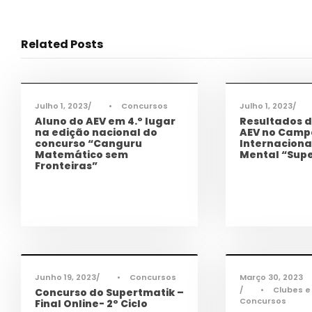
Related Posts
Ciência e Tecnologia
,
Notícias
Ciência e Tec
Julho 1, 2023
•
Concursos
Julho 1, 2023
Aluno do AEV em 4.º lugar
Resultados d
na edição nacional do
AEV no Camp
concurso “Canguru
Internaciona
Matemático sem
Mental “Sup
Fronteiras”
Ciência e Tecnologia
,
Notícias
Ciência e Tec
Junho 19, 2023
•
Concursos
Março 30, 2023
•
Clubes e
Concurso do Supertmatik –
Concursos
Final Online- 2º Ciclo