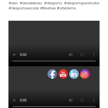
#aev #aevaldevez #desporto #desportoparatodos
#desportoescolar #Beative #atletismo