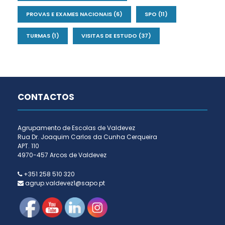
PROVAS E EXAMES NACIONAIS
(6)
SPO
(11)
TURMAS
(1)
VISITAS DE ESTUDO
(37)
CONTACTOS
Agrupamento de Escolas de Valdevez
Rua Dr. Joaquim Carlos da Cunha Cerqueira
APT. 110
4970-457 Arcos de Valdevez
+351 258 510 320
agrup.valdevez1@sapo.pt