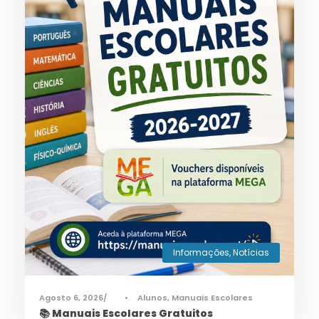
Informações
,
Notícias
Agosto 6, 2026
•
Alunos
,
Manuais Escolares
📚 Manuais Escolares Gratuitos