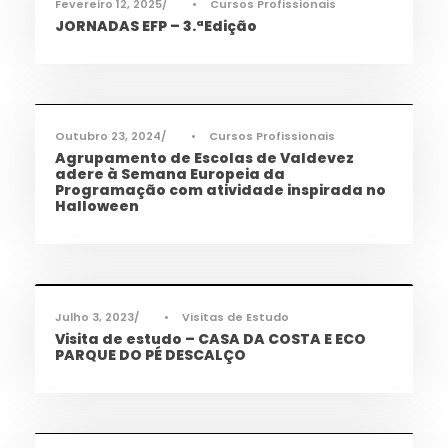
Fevereiro 12, 2025
•
Cursos Profissionais
JORNADAS EFP – 3.ªEdição
Informações
,
Notícias
,
TEAC
Outubro 23, 2024
•
Cursos Profissionais
Agrupamento de Escolas de Valdevez
adere à Semana Europeia da
Programação com atividade inspirada no
Halloween
Cidadania
,
Notícias
Julho 3, 2023
•
Visitas de Estudo
Visita de estudo – CASA DA COSTA E ECO
PARQUE DO PÉ DESCALÇO
Cidadania
,
Desporto
,
Notícias