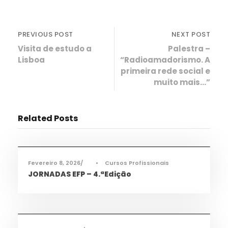
PREVIOUS POST
NEXT POST
Visita de estudo a
Palestra –
Lisboa
“Radioamadorismo. A
primeira rede social e
muito mais…”
Related Posts
Ciência e Tecnologia
,
Informações
,
Notícias
,
TAS
,
TEAC
,
TMEC
,
TQA
Fevereiro 8, 2026
•
Cursos Profissionais
JORNADAS EFP – 4.ªEdição
Ciência e Tecnologia
,
Informações
,
Notícias
,
TAS
,
TEAC
,
TMEC
,
TQA