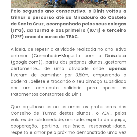
Pelo segundo ano consecutivo, o Dinis voltou a
trilhar o percurso até ao Miradouro do Castelo
de Santa Cruz, acompanhado pelos seus colegas
(11ºG), da turma e dos primeiro (10.ºI) e terceiro
(12ºF) anos do curso de TEAC.
A ideia, de repetir a atividade realizada no ano letivo
anterior (
Caminhada-Magusto com o Dinis.docx
(google.com)
), partiu dos próprios alunos…gostaram
certamente… de uma atividade onde
apenas
tiveram de caminhar por 3,5Km, empurrando a
cadeira Joellete e trocando o seu almoço subsidiado
por um contributo solidário para apoiar os
tratamentos constantes do Dinis…
Que orgulhosa estou…estamos…os professores dos
Conselho de Turma destes alunos… o AEV… pelos
valores de solidariedade, amizade, espírito de equipa,
cooperação, partilha, resiliência, responsabilidade,
respeito e amor pelo próximo demonstrado uma vez