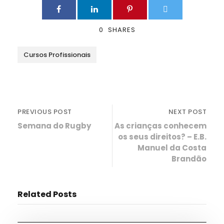
0
SHARES
Cursos Profissionais
PREVIOUS POST
NEXT POST
Semana do Rugby
As crianças conhecem
os seus direitos? – E.B.
Manuel da Costa
Brandão
Related Posts
Ciência e Tecnologia
,
Informações
,
Notícias
,
TAS
,
TEAC
,
TMEC
,
TQA