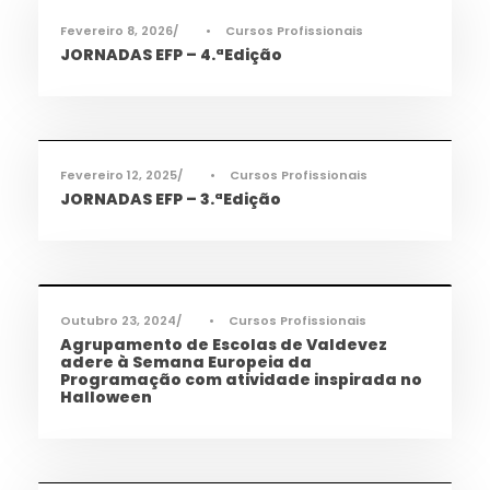
Fevereiro 8, 2026
•
Cursos Profissionais
JORNADAS EFP – 4.ªEdição
Ciência e Tecnologia
,
Informações
,
Notícias
,
TAS
,
TEAC
,
TMEC
,
TQA
Fevereiro 12, 2025
•
Cursos Profissionais
JORNADAS EFP – 3.ªEdição
Informações
,
Notícias
,
TEAC
Outubro 23, 2024
•
Cursos Profissionais
Agrupamento de Escolas de Valdevez
adere à Semana Europeia da
Programação com atividade inspirada no
Halloween
Ciência e Tecnologia
,
Notícias
,
Saúde
,
TAS