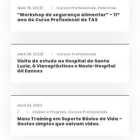
Maio 18, 2023
•
Cursos Profissionais
,
Palestras
“Workshop de segurança alimentar” – 11º
ano do Curso Profissional de TAS
Ciência e Tecnologia
,
Notícias
,
Saúde
,
TAS
,
TQA
Abril 28, 2023
•
Cursos Profissionais
Visita de estudo ao Hospital de Santa
Luzia, à Vianaplásticos e Navio-Hospital
Gil Eannes
Cidadania
,
Ciência e Tecnologia
,
Notícias
,
Saúde
,
TAS
Abril 23, 2023
•
Clubes e Projetos
,
Cursos Profissionais
Mass Training em Suporte Básico de Vida –
Gestos simples que salvam vidas.