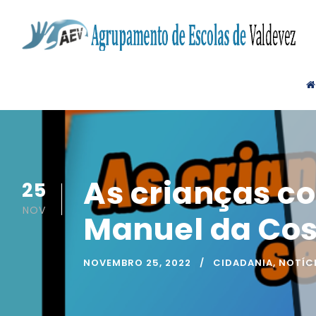
As crianças co
25
NOV
Manuel da Cos
NOVEMBRO 25, 2022
CIDADANIA
,
NOTÍC