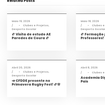
Related Posts
Desporto
,
Notícias
De
Maio 19, 2026
Maio 18, 2026
•
Clubes e Projetos
,
•
Clubes e
Desporto Escolar
Desporto Escola
🏉 Visita de estudo AE
🏉 Formação
Paredes de Coura 🏉
Professores! 
Desporto
,
Notícias
Infor
Abril 20, 2026
Abril 8, 2026
•
Clubes e Projetos
,
•
Clubes e
Desporto Escolar
Academia Dig
📣 CFDDE presente no
Pais
Primavera Rugby Fest! 🏉🌸