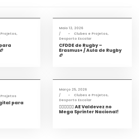
sporto
,
Notícias
Desporto
,
Notícias
Maio 12, 2026
 Projetos
,
•
Clubes e Projetos
,
r
Desporto Escolar
 para
CFDDE de Rugby –
🏉
Erasmus+ / Aula de Rugby
🏉
mações
,
Notícias
Desporto
,
Notícias
Março 25, 2026
•
Clubes e Projetos
,
 Projetos
Desporto Escolar
ital para
🏃‍♀️🏃‍♂️🏃‍♀️ AE Valdevez no
Mega Sprinter Nacional!