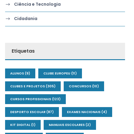
Ciência e Tecnologia
Cidadania
Etiquetas
ALUNOS
(9)
CLUBE EUROPEU
(11)
CLUBES E PROJETOS
(305)
CONCURSOS
(10)
CURSOS PROFISSIONAIS
(123)
DESPORTO ESCOLAR
(87)
EXAMES NACIONAIS
(4)
KIT DIGITAL
(1)
MANUAIS ESCOLARES
(2)