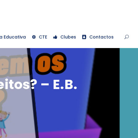
a Educativa
CTE
Clubes
Contactos
tos? – E.B.