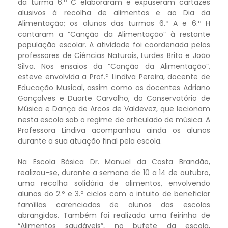
da turma 6.º C elaboraram e expuseram cartazes
alusivos à recolha de alimentos e ao Dia da
Alimentação; os alunos das turmas 6.º A e 6.º H
cantaram a “Canção da Alimentação” à restante
população escolar. A atividade foi coordenada pelos
professores de Ciências Naturais, Lurdes Brito e João
Silva. Nos ensaios da “Canção da Alimentação”,
esteve envolvida a Prof.ª Lindiva Pereira, docente de
Educação Musical, assim como os docentes Adriano
Gonçalves e Duarte Carvalho, do Conservatório de
Música e Dança de Arcos de Valdevez, que lecionam
nesta escola sob o regime de articulado de música. A
Professora Lindiva acompanhou ainda os alunos
durante a sua atuação final pela escola.
Na Escola Básica Dr. Manuel da Costa Brandão,
realizou-se, durante a semana de 10 a 14 de outubro,
uma recolha solidária de alimentos, envolvendo
alunos do 2.º e 3.º ciclos com o intuito de beneficiar
famílias carenciadas de alunos das escolas
abrangidas. Também foi realizada uma feirinha de
“Alimentos saudáveis”, no bufete da escola,