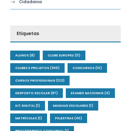
Cidadania
Etiquetas
ALUNOS
(8)
CLUBE EUROPEU
(11)
CLUBES E PROJETOS
(305)
CONCURSOS
(10)
CURSOS PROFISSIONAIS
(123)
DESPORTO ESCOLAR
(87)
EXAMES NACIONAIS
(4)
KIT DIGITAL
(1)
MANUAIS ESCOLARES
(1)
MATRÍCULAS
(1)
PALESTRAS
(40)
PROCEDIMENTO CONCURSAL
(1)