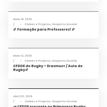
Desporto
,
Notícias
Maio 18, 2026
•
Clubes e Projetos
,
Desporto Escolar
🏉 Formação para Professores! 🏉
Desporto
,
Notícias
Maio 12, 2026
•
Clubes e Projetos
,
Desporto Escolar
CFDDE de Rugby – Erasmus+ / Aula de
Rugby🏉
Desporto
,
Notícias
Abril 20, 2026
•
Clubes e Projetos
,
Desporto Escolar
📣 CFDDE presente no Primavera Rugby