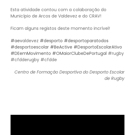
Esta atividade contou com a colaboração do
Município de Arcos de Valdevez e do CRAV!
Ficam alguns registos deste momento incrível!
#aev
aldevez
#desporto
#desportoparatodos
#desportoescolar
#BeActive
#DesportoEscolarAtivo
#DEemMovimento
#OMaiorClubeDePortugal
#rugby
#cfdderugby #cfdde
Centro de Formação Desportiva do Desporto Escolar
de Rugby