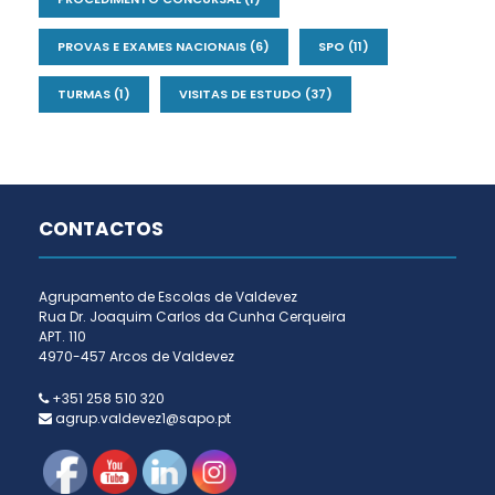
PROVAS E EXAMES NACIONAIS
(6)
SPO
(11)
TURMAS
(1)
VISITAS DE ESTUDO
(37)
CONTACTOS
Agrupamento de Escolas de Valdevez
Rua Dr. Joaquim Carlos da Cunha Cerqueira
APT. 110
4970-457 Arcos de Valdevez
+351 258 510 320
agrup.valdevez1@sapo.pt