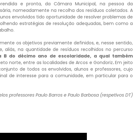
prendida e pronta, da Câmara Municipal, na pessoa da
ssária, nomeadamente na recolha dos resíduos coletados. A
lunos envolvidos tido oportunidade de resolver problemas de
scolhendo estratégias de resolução adequadas, bem como a
abalho.
mente os objetivos previamente definidos, e, nesse sentido,
e, aliás, na quantidade de resíduos recolhidos no percurso
rma B do décimo ano de escolaridade, a qual também
jeto norte, entre as localidades de Arcos e Gondoriz
.
Em jeito
conjunto de todos os envolvidos, alunos e professores, cujo
inal de interesse para a comunidade, em particular para o
elos professores Paulo Barros e Paulo Barbosa (respetivos DT)