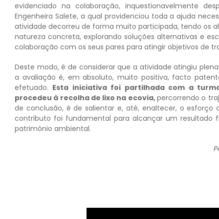
evidenciado na colaboração, inquestionavelmente des
Engenheira Salete, a qual providenciou toda a ajuda nece
atividade decorreu de forma muito participada, tendo os a
natureza concreta, explorando soluções alternativas e e
colaboração com os seus pares para atingir objetivos de tr
Deste modo, é de considerar que a atividade atingiu plena
a avaliação é, em absoluto, muito positiva, facto patent
efetuado.
E
sta iniciativa foi partilhada com a tu
procedeu à recolha de lixo na ecovia,
percorrendo o tra
de conclusão, é de salientar e, até, enaltecer, o esforço 
contributo foi fundamental para alcançar um resultado f
património ambiental.
P