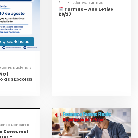
•
Alunos
,
Turmas
Turmas – Ano Letivo
26/27
mações
,
Notícias
xames Nacionais
O |
o das Escolas
mações
,
Notícias
mento Concursal
 Concursal |
rior –