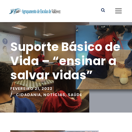
Suporte Básico de
Vida – “ensinar a
salvar vidas”
FEVEREIRO 21, 2022
CIDADANIA
,
NOTÍCIAS
,
SAÚDE