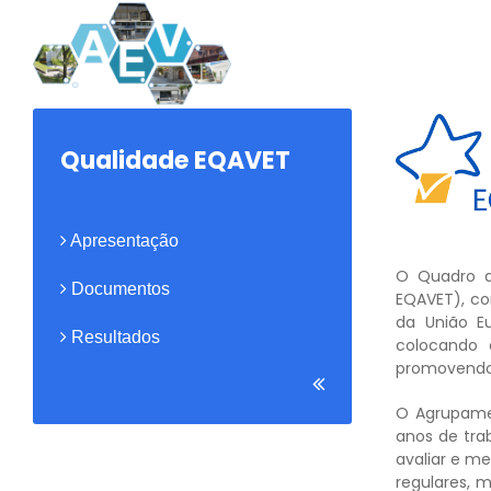
Qualidade EQAVET
Apresentação
O Quadro d
Documentos
EQAVET), co
da União E
Resultados
colocando 
promovendo 
O Agrupamen
anos de tra
avaliar e me
regulares, m