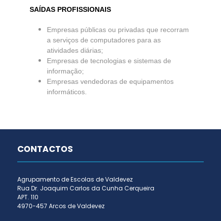
SAÍDAS PROFISSIONAIS
Empresas públicas ou privadas que recorram
a serviços de computadores para as
atividades diárias;
Empresas de tecnologias e sistemas de
informação;
Empresas vendedoras de equipamentos
informáticos.
CONTACTOS
Agrupamento de Escolas de Valdevez
Rua Dr. Joaquim Carlos da Cunha Cerqueira
APT. 110
4970-457 Arcos de Valdevez