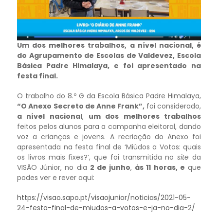
Um dos melhores trabalhos, a nível nacional, é
do Agrupamento de Escolas de Valdevez, Escola
Básica Padre Himalaya, e foi apresentado na
festa final.
O trabalho do 8.º G da Escola Básica Padre Himalaya,
“O Anexo Secreto de Anne Frank”,
foi considerado,
a nível nacional
,
um dos melhores trabalhos
feitos pelos alunos para a campanha eleitoral, dando
voz a crianças e jovens. A recriação do Anexo foi
apresentada na festa final de ‘Miúdos a Votos: quais
os livros mais fixes?’, que foi transmitida no
site
da
VISÃO Júnior, no dia
2 de junho
,
às 11 horas
, e
que
podes ver e rever aqui:
https://visao.sapo.pt/visaojunior/noticias/2021-05-
24-festa-final-de-miudos-a-votos-e-ja-no-dia-2/