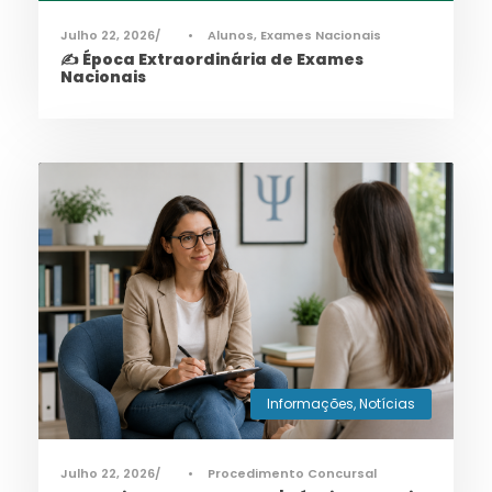
Julho 22, 2026
•
Alunos
,
Exames Nacionais
✍️ Época Extraordinária de Exames
Nacionais
Informações
,
Notícias
Julho 22, 2026
•
Procedimento Concursal