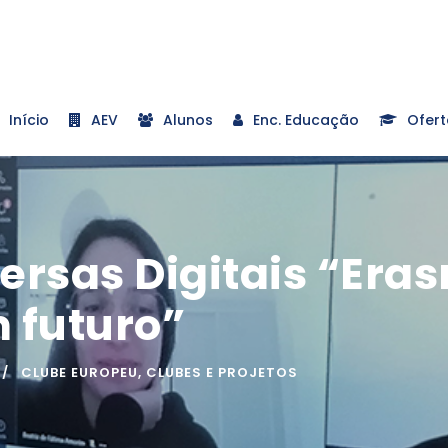
Início
AEV
Alunos
Enc. Educação
Ofert
versas Digitais “Er
 futuro”
CLUBE EUROPEU
,
CLUBES E PROJETOS