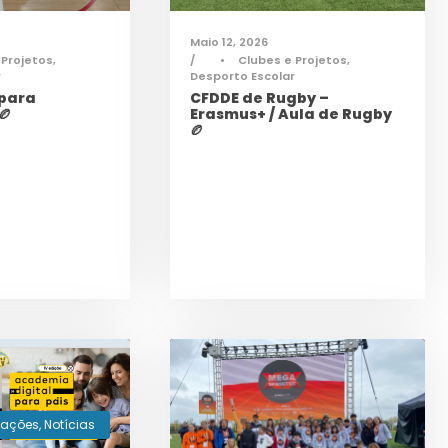
Maio 12, 2026
 Projetos
,
•
Clubes e Projetos
,
r
Desporto Escolar
 para
CFDDE de Rugby –
🏉
Erasmus+ / Aula de Rugby
🏉
mações
,
Notícias