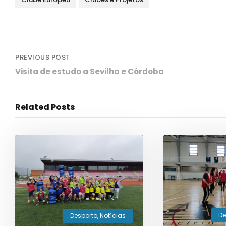
PREVIOUS POST
Visita de estudo a Sevilha e Córdoba
Related Posts
De
Desporto
,
Notícias