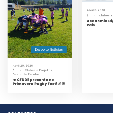
Abril 8, 2026
•
Clubes e
Academia Dig
Pais
Desporto
,
Notícias
Abril 20, 2026
•
Clubes e Projetos
,
Desporto Escolar
📣 CFDDE presente no
Primavera Rugby Fest! 🏉🌸