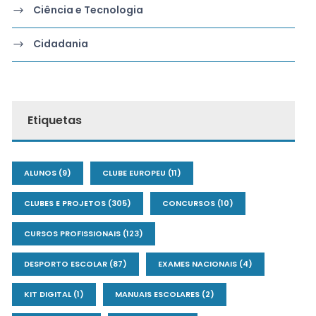
Ciência e Tecnologia
Cidadania
Etiquetas
ALUNOS
(9)
CLUBE EUROPEU
(11)
CLUBES E PROJETOS
(305)
CONCURSOS
(10)
CURSOS PROFISSIONAIS
(123)
DESPORTO ESCOLAR
(87)
EXAMES NACIONAIS
(4)
KIT DIGITAL
(1)
MANUAIS ESCOLARES
(2)