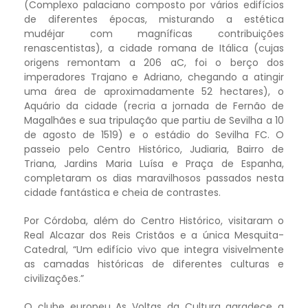
(Complexo palaciano composto por vários edifícios
de diferentes épocas, misturando a estética
mudéjar com magníficas contribuições
renascentistas), a cidade romana de Itálica (cujas
origens remontam a 206 aC, foi o berço dos
imperadores Trajano e Adriano, chegando a atingir
uma área de aproximadamente 52 hectares), o
Aquário da cidade (recria a jornada de Fernão de
Magalhães e sua tripulação que partiu de Sevilha a 10
de agosto de 1519) e o estádio do Sevilha FC. O
passeio pelo Centro Histórico, Judiaria, Bairro de
Triana, Jardins Maria Luísa e Praça de Espanha,
completaram os dias maravilhosos passados nesta
cidade fantástica e cheia de contrastes.
Por Córdoba, além do Centro Histórico, visitaram o
Real Alcazar dos Reis Cristãos e a única Mesquita-
Catedral, “Um edifício vivo que integra visivelmente
as camadas históricas de diferentes culturas e
civilizações.”
O clube europeu As Voltas da Cultura agradece a