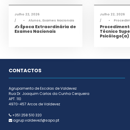
Julho 22, 2026
Julho 22, 2026
•
Alunos
,
Exames Nacionais
•
Procedi
✍️ Época Extraordinária de
Procedimento
Exames Nacionais
Técnico Supe
Psicólogo(a)
CONTACTOS
Agrupamento de Escolas de Valdevez
Rua Dr. Joaquim Carlos da Cunha Cerqueira
APT. 110
4970-457 Arcos de Valdevez
+351 258 510 320
agrup.valdevez1@sapo.pt