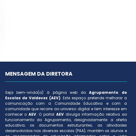
MENSAGEM DA DIRETORA
Seja bem-vindo(a) à página web do
Agrupamento de
Escolas de Valdevez (AEV)
. Este espaço pretende melhorar a
comunicação com a Comunidade Educativa e com a
comunidade que recorre ao universo digital e tem interesse em
conhecer o
AEV
. O portal
AEV
divulga informação relativa ao
funcionamento do Agrupamento, designadamente: a oferta
educativa; os documentos estruturantes; as atividades
desenvolvidas nas diversas escolas (PAA); mantém os alunos e