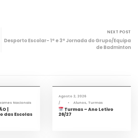
NEXT POST
Desporto Escolar- 1ª e 3ª Jornada do Grupo/Equipa
de Badminton
mações
,
Notícias
Informações
,
Notícias
Agosto 2, 2026
xames Nacionais
•
Alunos
,
Turmas
O |
Turmas – Ano Letivo
o das Escolas
26/27
mações
,
Notícias
Informações
,
Notícias