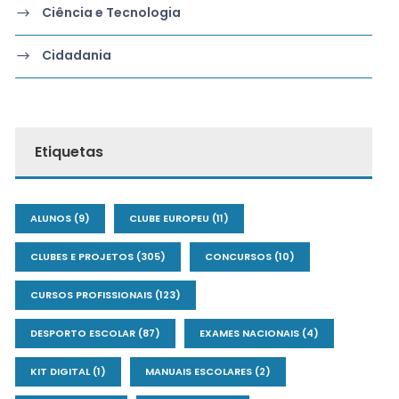
Ciência e Tecnologia
Cidadania
Etiquetas
ALUNOS
(9)
CLUBE EUROPEU
(11)
CLUBES E PROJETOS
(305)
CONCURSOS
(10)
CURSOS PROFISSIONAIS
(123)
DESPORTO ESCOLAR
(87)
EXAMES NACIONAIS
(4)
KIT DIGITAL
(1)
MANUAIS ESCOLARES
(2)