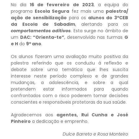
No dia
16 de fevereiro de 2023
, a equipa do
programa
Escola Segura
fez mais uma
palestra/
ação de sensibilização
para os
alunos do 3ºCEB
da Escola de Sabadim
, alertando para os
comportamentos aditivos
. Esta surge no âmbito de
um
DAC: “Orienta-te”
, desenvolvido nas turmas
G
e H
do
9º ano
.
Os alunos fizeram uma avaliação muito positiva da
palestra referindo que os conduziu à reflexão e
debate sobre uma temática que lhes suscita
interesse neste período complexo e de grandes
mudanças, a adolescência, e sobre a qual
pretendem estar informados para quando
confrontados com o risco poderem tomar decisões
conscientes e responsáveis protetoras da sua saúde.
Agradecemos aos
agentes, Rui Cunha e José
Pinheiro
a dedicação e emprenho.
Dulce Barreto e Rosa Monteiro