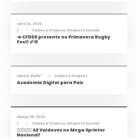
Desporto
,
Notícias
Abril 20, 2026
•
Clubes e Projetos
,
Desporto Escolar
📣 CFDDE presente no Primavera Rugby
Fest! 🏉🌸
Informações
,
Notícias
Abril 8, 2026
•
Clubes e Projetos
Academia Digital para Pais
Desporto
,
Notícias
Março 25, 2026
•
Clubes e Projetos
,
Desporto Escolar
🏃‍♀️🏃‍♂️🏃‍♀️ AE Valdevez no Mega Sprinter
Nacional!