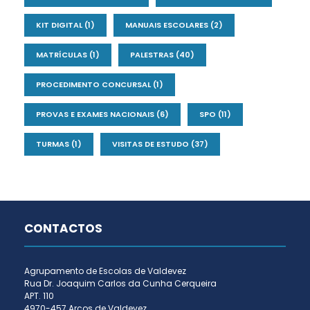
KIT DIGITAL
(1)
MANUAIS ESCOLARES
(2)
MATRÍCULAS
(1)
PALESTRAS
(40)
PROCEDIMENTO CONCURSAL
(1)
PROVAS E EXAMES NACIONAIS
(6)
SPO
(11)
TURMAS
(1)
VISITAS DE ESTUDO
(37)
CONTACTOS
Agrupamento de Escolas de Valdevez
Rua Dr. Joaquim Carlos da Cunha Cerqueira
APT. 110
4970-457 Arcos de Valdevez