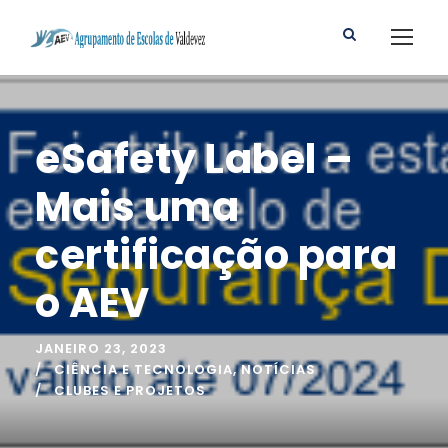
eSafety Label –
Mais uma
certificação para
o AEV
JANEIRO 23, 2023
CIÊNCIA E TECNOLOGIA
,
NOTÍCIAS
CLUBES E PROJETOS