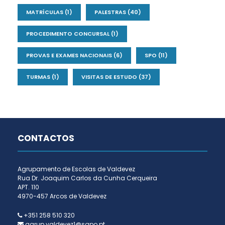
MATRÍCULAS
(1)
PALESTRAS
(40)
PROCEDIMENTO CONCURSAL
(1)
PROVAS E EXAMES NACIONAIS
(6)
SPO
(11)
TURMAS
(1)
VISITAS DE ESTUDO
(37)
CONTACTOS
Agrupamento de Escolas de Valdevez
Rua Dr. Joaquim Carlos da Cunha Cerqueira
APT. 110
4970-457 Arcos de Valdevez
+351 258 510 320
agrup.valdevez1@sapo.pt