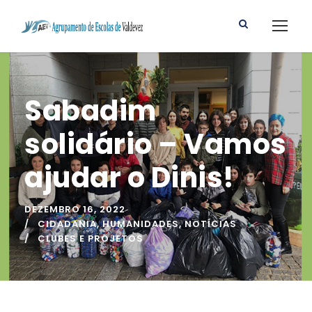
Sabadim
solidário – Vamos
ajudar o Dinis!
DEZEMBRO 16, 2022
CIDADANIA
,
HUMANIDADES
,
NOTÍCIAS
CLUBES E PROJETOS