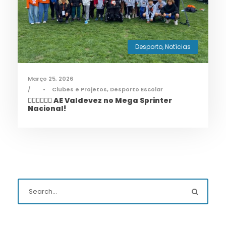
Desporto
,
Notícias
Março 25, 2026
•
Clubes e Projetos
,
Desporto Escolar
🏃‍♀️🏃‍♂️🏃‍♀️ AE Valdevez no Mega Sprinter
Nacional!