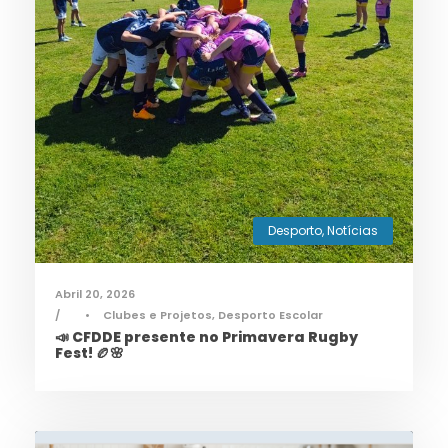
Desporto
,
Notícias
Abril 20, 2026
•
Clubes e Projetos
,
Desporto Escolar
📣 CFDDE presente no Primavera Rugby
Fest! 🏉🌸